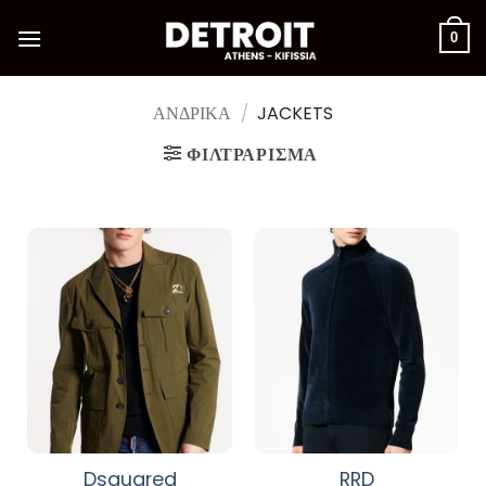
Μετάβαση
στο
0
περιεχόμενο
ΑΝΔΡΙΚΑ
/
JACKETS
ΦΙΛΤΡΆΡΙΣΜΑ
Dsquared
RRD