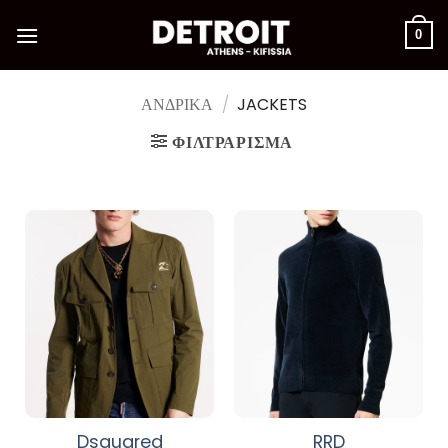
Μετάβαση
στο
0
περιεχόμενο
ΑΝΔΡΙΚΑ
/
JACKETS
ΦΙΛΤΡΆΡΙΣΜΑ
Dsquared
RRD