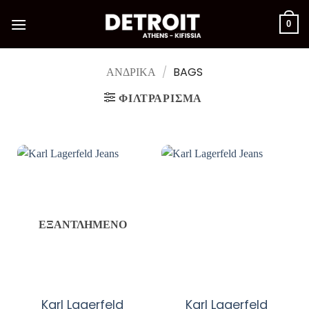
Μετάβαση
στο
0
περιεχόμενο
ΑΝΔΡΙΚΑ
/
BAGS
ΦΙΛΤΡΆΡΙΣΜΑ
ΕΞΑΝΤΛΗΜΈΝΟ
Karl Lagerfeld
Karl Lagerfeld