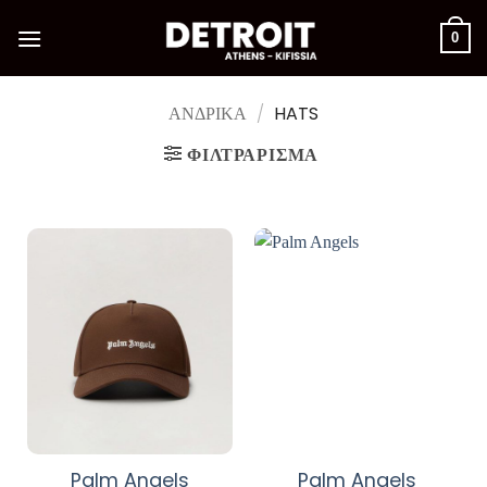
Μετάβαση
στο
0
περιεχόμενο
ΑΝΔΡΙΚΑ
/
HATS
ΦΙΛΤΡΆΡΙΣΜΑ
Palm Angels
Palm Angels