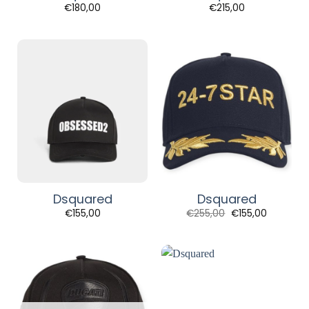
€
180,00
€
215,00
Dsquared
Dsquared
Original
Η
€
155,00
€
255,00
€
155,00
price
τρέχουσα
was:
τιμή
€255,00.
είναι:
€155,00.