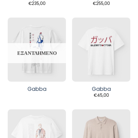
€
235,00
€
255,00
ΕΞΑΝΤΛΗΜΈΝΟ
Gabba
Gabba
€
45,00