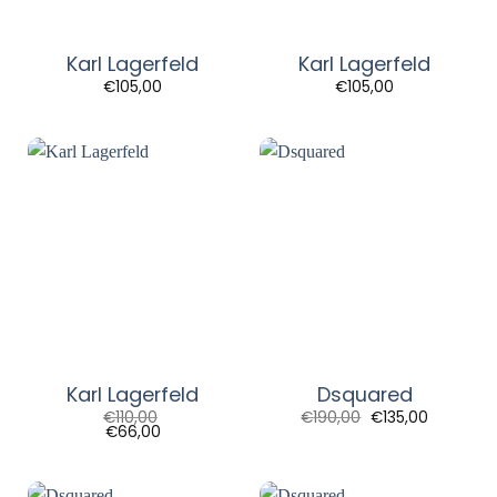
Karl Lagerfeld
Karl Lagerfeld
€
105,00
€
105,00
Karl Lagerfeld
Dsquared
Original
Η
€
110,00
€
190,00
€
135,00
price
τρέχουσα
€
66,00
was:
τιμή
€190,00.
είναι:
€135,00.