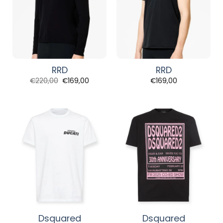
RRD
RRD
Original
Η
€
220,00
€
169,00
€
169,00
price
τρέχουσα
was:
τιμή
€220,00.
είναι:
€169,00.
Dsquared
Dsquared