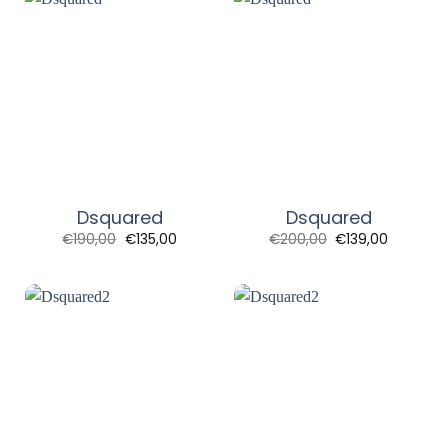
Dsquared
Dsquared
Original
Η
Original
Η
€
190,00
€
135,00
€
200,00
€
139,00
price
τρέχουσα
price
τρέχουσα
was:
τιμή
was:
τιμή
€190,00.
είναι:
€200,00.
είναι:
€135,00.
€139,00.