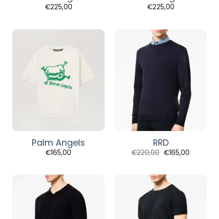
€
225,00
€
225,00
Palm Angels
RRD
Original
Η
€
165,00
€
220,00
€
165,00
price
τρέχουσα
was:
τιμή
€220,00.
είναι:
€165,00.