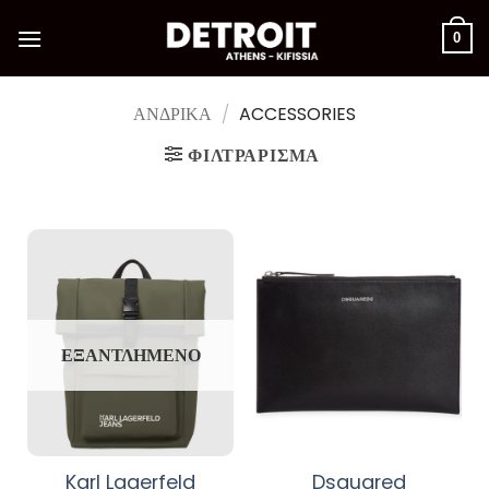
Μετάβαση
στο
0
περιεχόμενο
ΑΝΔΡΙΚΑ
/
ACCESSORIES
ΦΙΛΤΡΆΡΙΣΜΑ
ΕΞΑΝΤΛΗΜΈΝΟ
Karl Lagerfeld
Dsquared