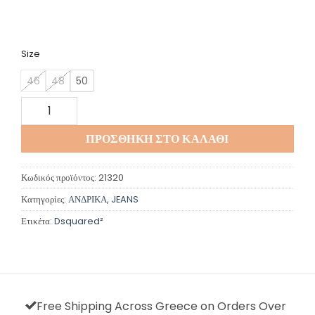
Size
46
48
50
Dsquared ποσότητα
ΠΡΟΣΘΉΚΗ ΣΤΟ ΚΑΛΆΘΙ
Κωδικός προϊόντος:
21320
Κατηγορίες:
ΑΝΔΡΙΚΑ
,
JEANS
Ετικέτα:
Dsquared²
Free Shipping Across Greece on Orders Over