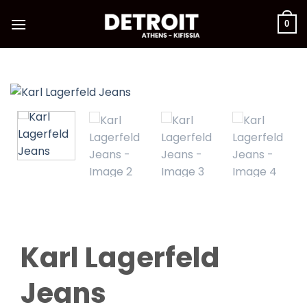
Μετάβαση
στο
0
περιεχόμενο
Karl Lagerfeld
Jeans